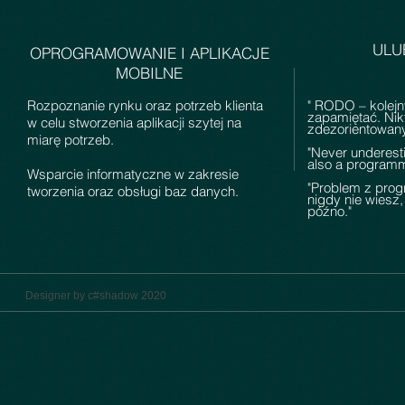
ULUB
OPROGRAMOWANIE I APLIKACJE
MOBILNE
Rozpoznanie rynku oraz potrzeb klienta
" RODO – kolejny
zapamiętać. Nikt
w celu stworzenia aplikacji szytej na
zdezorientowany
miarę potrzeb.
"Never underest
also a program
Wsparcie informatyczne w zakresie
"Problem z progr
tworzenia oraz obsługi baz danych.
nigdy nie wiesz,
późno."
Designer by c#shadow 2020